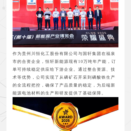
作为贵州川恒化工股份有限公司与国轩集团在福泉
市的合资企业，恒轩新能源现有
10万吨年产能，订
单可持续稳定供应给下游企业。通过整合资源、技
术等优势，公司实现了从磷矿石开采到磷酸铁生产
的全流程把控，确保了产品质量的稳定，
为后端新
能源电池材料的生产和研发提供了基础保障。