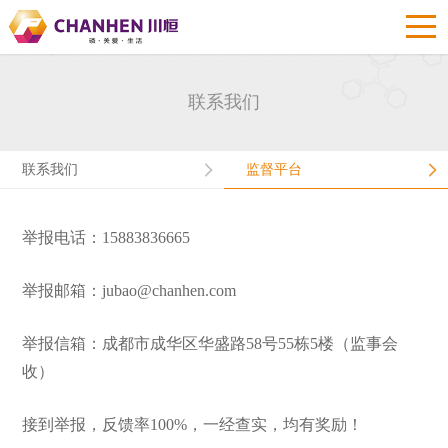
联系我们
联系我们
监督平台
举报电话：15883836665
举报邮箱：jubao@chanhen.com
举报信箱：成都市成华区华盛路58号55栋5楼（监事会
收）
接到举报，反馈率100%，一经查实，均有奖励！