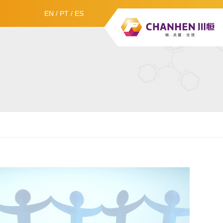
EN
/
PT
/
ES