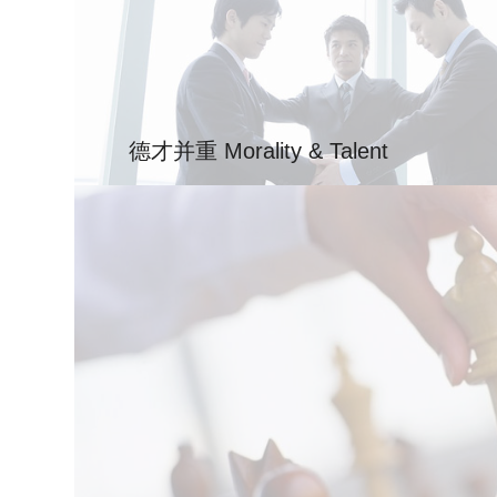
德才并重 Morality & Talent
我们坚持“品德为先，能力为要”的用人原则，将职业
的红线，实行品德问题一票否决；建立与岗位特性适
素质与组织需求的高度匹配。