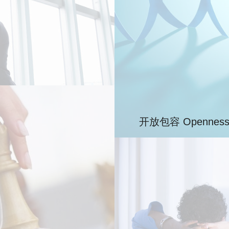
道德、价值操守作为不可逾越
配的德才评估体系，实现德才
开放包容 Openness &
我们践行“内生外引，多元
引入外部优秀人才，通过文
发创新活力。