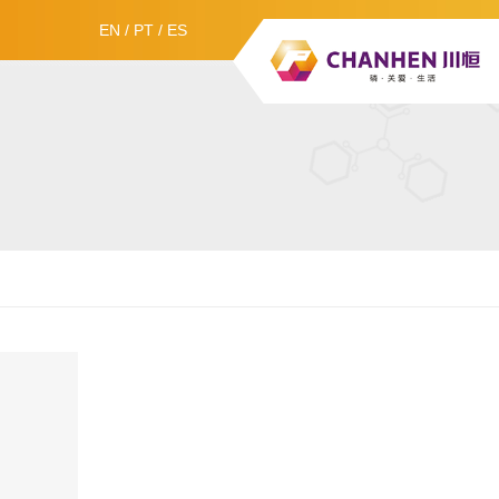
EN
/
PT
/
ES