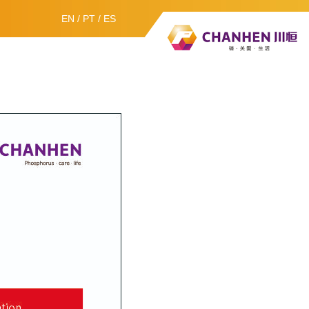
EN
/
PT
/
ES